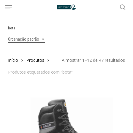
Menu
Skip
to
sea
main
content
bota
Ordenação padrão
Início
Produtos
A mostrar 1–12 de 47 resultados
Produtos etiquetados com “bota”