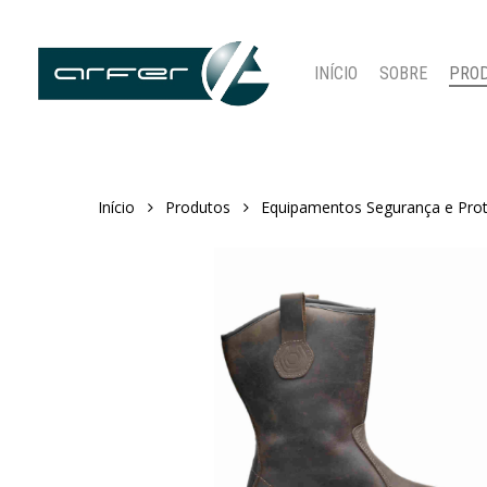
Skip
to
main
INÍCIO
SOBRE
PRO
content
Início
Produtos
Equipamentos Segurança e Pro
Pressione ENTER para pesquisar ou ESC para fechar