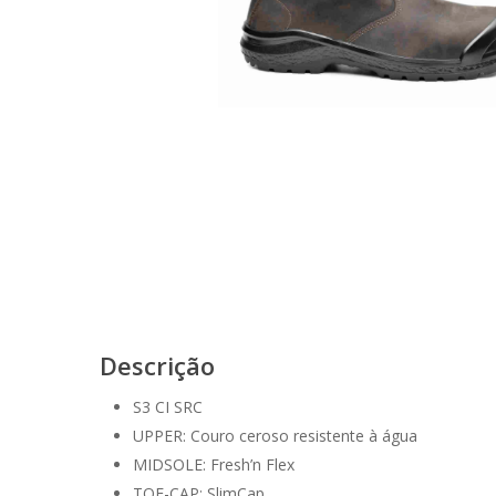
Descrição
S3 CI SRC
UPPER: Couro ceroso resistente à água
MIDSOLE: Fresh’n Flex
TOE-CAP: SlimCap