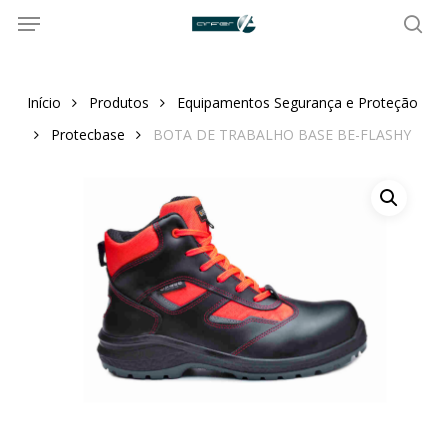
Menu
Skip
to
sea
main
content
Início
Produtos
Equipamentos Segurança e Proteção
Protecbase
BOTA DE TRABALHO BASE BE-FLASHY