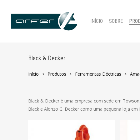
Skip
to
main
INÍCIO
SOBRE
PRO
content
Black & Decker
Início
Produtos
Ferramentas Eléctricas
Ama
Pressione ENTER para pesquisar ou ESC para fechar
Black & Decker é uma empresa com sede em Towson, M
Black e Alonzo G. Decker como uma pequena loja em B