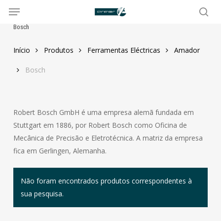
Menu
Skip
to
sea
Bosch
main
content
Início
Produtos
Ferramentas Eléctricas
Amador
Bosch
Robert Bosch GmbH é uma empresa alemã fundada em
Stuttgart em 1886, por Robert Bosch como Oficina de
Mecânica de Precisão e Eletrotécnica. A matriz da empresa
fica em Gerlingen, Alemanha.
Não foram encontrados produtos correspondentes à
sua pesquisa.