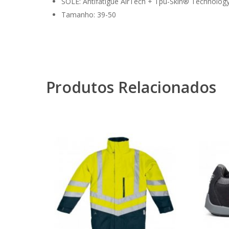
SOLE: Antifatigue AirTech + Tpu-Skin® Technolog
Tamanho: 39-50
Produtos Relacionados