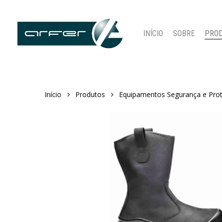
Skip
to
main
INÍCIO
SOBRE
PRO
content
Início
Produtos
Equipamentos Segurança e Pro
Pressione ENTER para pesquisar ou ESC para fechar