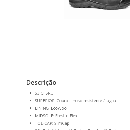
Descrição
S3 CI SRC
SUPERIOR: Couro ceroso resistente à água
LINING: EcoWool
MIDSOLE: Fresh’n Flex
TOE-CAP: SlimCap