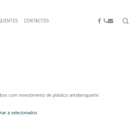
se
FACEBOOK
PHONE
EMAIL
QUENTES
CONTACTOS
abos com revestimento de plástico antiderrapante.
onar a selecionados