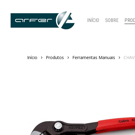
Skip
to
main
INÍCIO
SOBRE
PRO
content
Início
Produtos
Ferramentas Manuais
CHAV