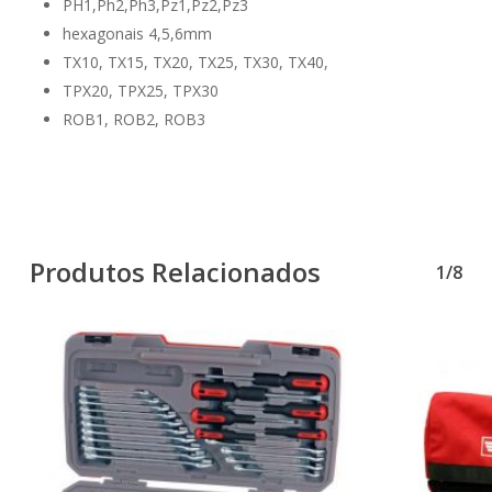
PH1,Ph2,Ph3,Pz1,Pz2,Pz3
hexagonais 4,5,6mm
TX10, TX15, TX20, TX25, TX30, TX40,
TPX20, TPX25, TPX30
ROB1, ROB2, ROB3
Produtos Relacionados
1/8