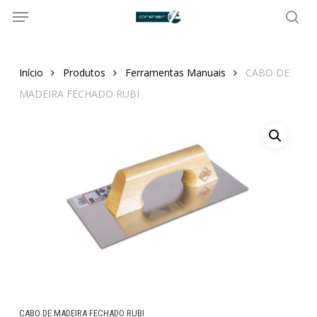
Menu
Skip
to
sea
main
content
Início
Produtos
Ferramentas Manuais
CABO DE
MADEIRA FECHADO RUBI
CABO DE MADEIRA FECHADO RUBI