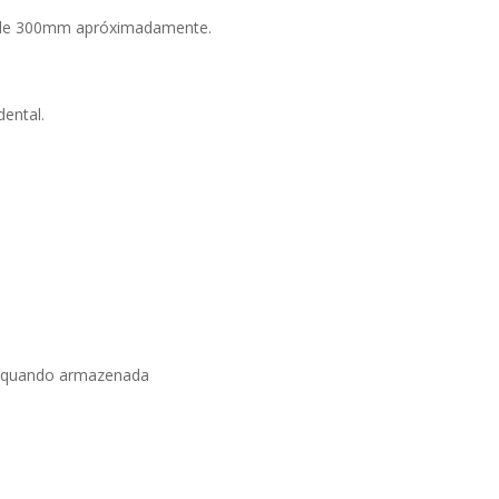
ro de 300mm apróximadamente.
dental.
el quando armazenada