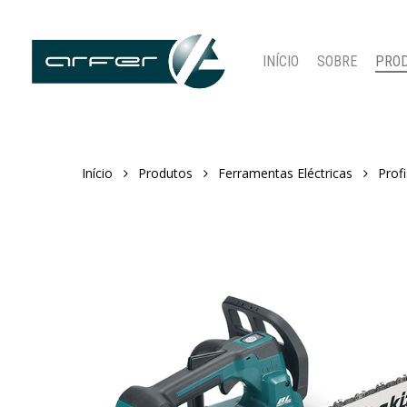
Skip
to
main
INÍCIO
SOBRE
PRO
content
Início
Produtos
Ferramentas Eléctricas
Profi