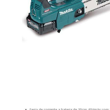
Pressione ENTER para pesquisar ou ESC para fechar
Serra de corrente a bateria de 35cm 40Vmáx com