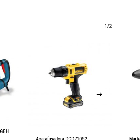
1/2
s GBH
Aparafusadora DCD710S2
Marte