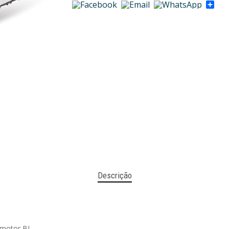
Sha
Descrição
 motor BL.