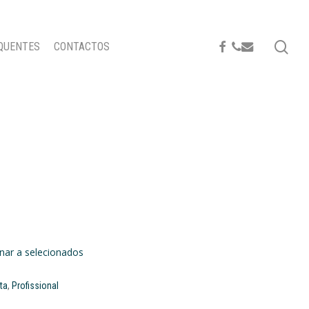
se
FACEBOOK
PHONE
EMAIL
QUENTES
CONTACTOS
onar a selecionados
ta
,
Profissional