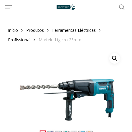
Menu
Skip
to
sea
main
content
Início
Produtos
Ferramentas Eléctricas
Profissional
Martelo Ligeiro 23mm