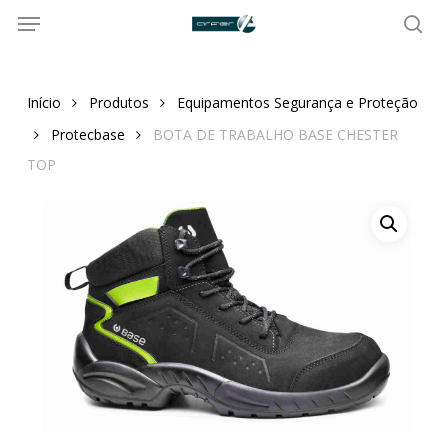
Menu
Skip
to
sea
main
content
Início
Produtos
Equipamentos Segurança e Proteção
Protecbase
BOTA DE TRABALHO BASE CHESTER
TOP