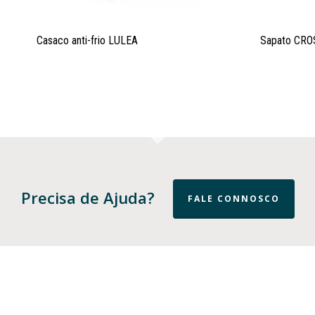
Casaco anti-frio LULEA
Sapato CRO
Precisa de Ajuda?
FALE CONNOSCO