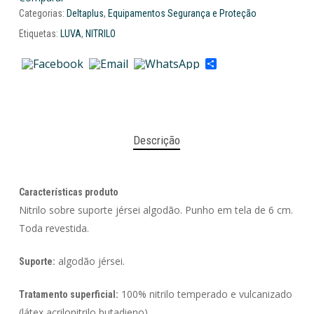
Categorias:
Deltaplus
,
Equipamentos Segurança e Proteção
Etiquetas:
LUVA
,
NITRILO
Share
Descrição
Características produto
Nitrilo sobre suporte jérsei algodão. Punho em tela de 6 cm.
Toda revestida.
algodão jérsei.
Suporte:
100% nitrilo temperado e vulcanizado
Tratamento superficial:
(látex acrilonitrilo butadieno)