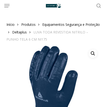
Menu
Skip
to
sea
main
content
Início
Produtos
Equipamentos Segurança e Proteção
Deltaplus
LUVA TODA REVESTIDA NITRILO –
PUNHO TELA 6 CM NI175