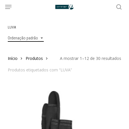
Menu
Skip
to
sea
main
content
LUVA
Ordenação padrão
Início
Produtos
A mostrar 1–12 de 30 resultados
Produtos etiquetados com “LUVA”