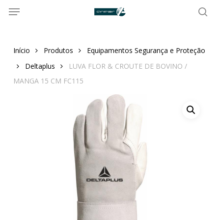
Menu
Skip
to
sea
main
content
Início
Produtos
Equipamentos Segurança e Proteção
Deltaplus
LUVA FLOR & CROUTE DE BOVINO /
MANGA 15 CM FC115