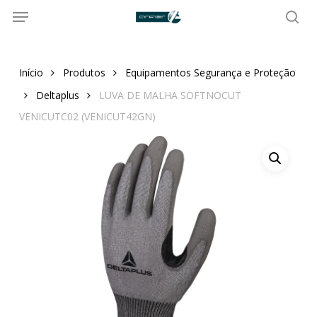
Menu
Skip
to
sea
main
content
Início
Produtos
Equipamentos Segurança e Proteção
Deltaplus
LUVA DE MALHA SOFTNOCUT
VENICUTC02 (VENICUT42GN)