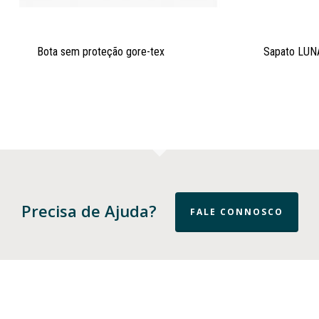
Bota sem proteção gore-tex
Sapato LUN
Precisa de Ajuda?
FALE CONNOSCO