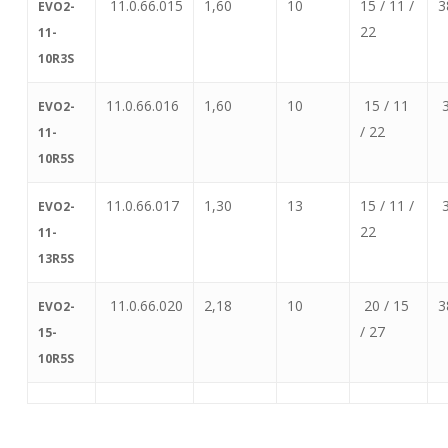
11.0.66.015
1,60
10
15 / 11 /
3
EVO2-
22
11-
10R3S
11.0.66.016
1,60
10
15 / 11
3
EVO2-
/ 22
11-
10R5S
11.0.66.017
1,30
13
15 / 11 /
3
EVO2-
22
11-
13R5S
11.0.66.020
2,18
10
20 / 15
3
EVO2-
/ 27
15-
10R5S