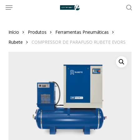
Menu
Skip
to
sea
main
content
Início
Produtos
Ferramentas Pneumáticas
Rubete
COMPRESSOR DE PARAFUSO RUBETE EVORS