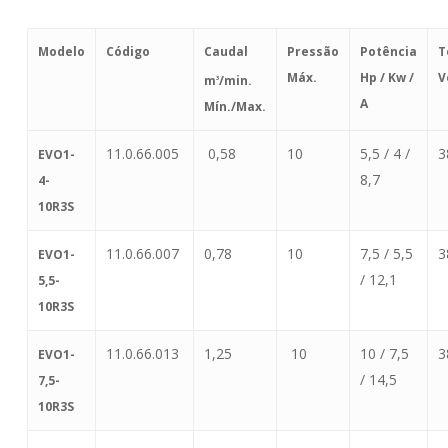
Modelo
Código
Caudal
Pressão
Potência
T
Máx.
Hp / Kw /
V
m
/min.
3
A
Mín./Max.
11.0.66.005
0,58
10
5,5 / 4 /
3
EVO1-
8,7
4-
10R3S
11.0.66.007
0,78
10
7,5 / 5,5
3
EVO1-
/ 12,1
5,5-
10R3S
11.0.66.013
1,25
10
10 / 7,5
3
EVO1-
/ 14,5
7,5-
10R3S