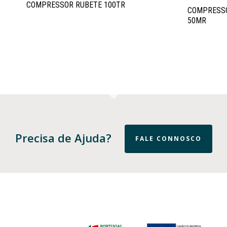
COMPRESSOR RUBETE 100TR
COMPRESSO
50MR
Precisa de Ajuda?
FALE CONNOSCO