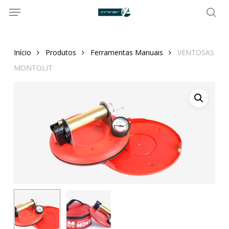
Menu
Skip
to
sea
main
content
Início
Produtos
Ferramentas Manuais
VENTOSAS
MONTOLIT