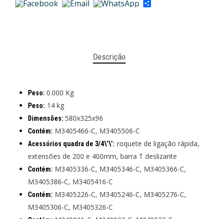
Share
Descrição
0.000 Kg
Peso:
14 kg
Peso:
580x325x96
Dimensões:
M3405466-C, M3405506-C
Contém:
roquete de ligação rápida,
Acessórios quadra de 3/4\’\’:
extensões de 200 e 400mm, barra T deslizante
M3405336-C, M3405346-C, M3405366-C,
Contém:
M3405386-C, M3405416-C
M3405226-C, M3405246-C, M3405276-C,
Contém:
M3405306-C, M3405326-C