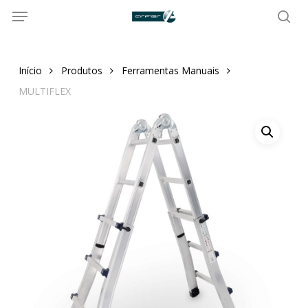
Menu
Skip
to
sea
main
content
Início
Produtos
Ferramentas Manuais
MULTIFLEX