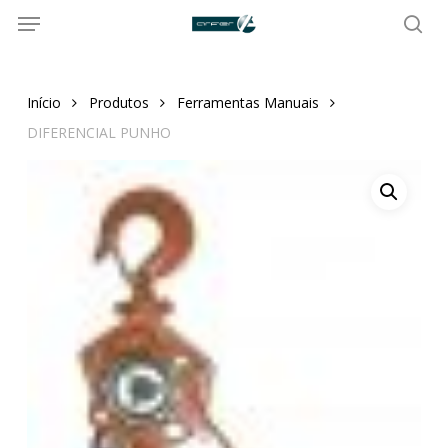
Menu
Skip
to
sea
main
content
Início
Produtos
Ferramentas Manuais
DIFERENCIAL PUNHO