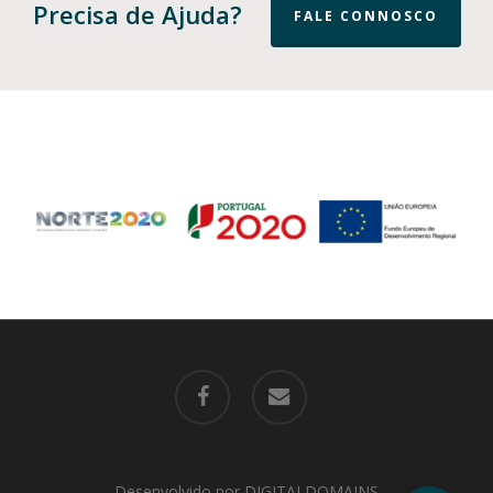
Precisa de Ajuda?
FALE CONNOSCO
facebook
email
Desenvolvido por
DIGITALDOMAINS