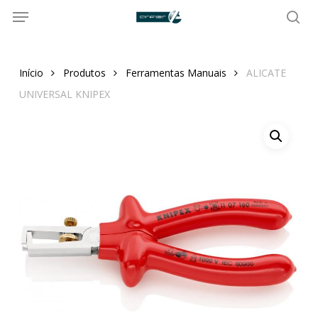
Menu
Skip
to
sea
main
content
Início
Produtos
Ferramentas Manuais
ALICATE
UNIVERSAL KNIPEX