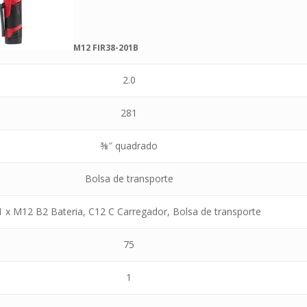
M12 FIR38-201B
2.0
281
⅜″ quadrado
Bolsa de transporte
1 x M12 B2 Bateria, C12 C Carregador, Bolsa de transporte
75
1