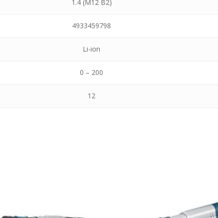
1.4 (M12 B2)
4933459798
Li-ion
0 – 200
12