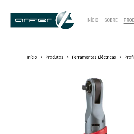
Skip
to
main
INÍCIO
SOBRE
PRO
content
Início
Produtos
Ferramentas Eléctricas
Profi