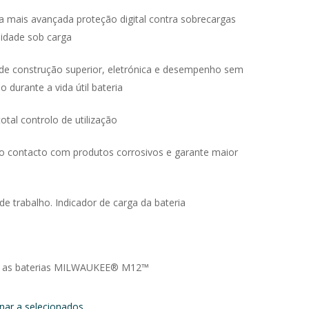
 mais avançada proteção digital contra sobrecargas
lidade sob carga
e construção superior, eletrónica e desempenho sem
durante a vida útil bateria
total controlo de utilização
ao contacto com produtos corrosivos e garante maior
de trabalho. Indicador de carga da bateria
odas as baterias MILWAUKEE® M12™
onar a selecionados