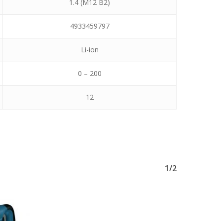
1.4 (M12 B2)
4933459797
Li-ion
0 – 200
12
1/2