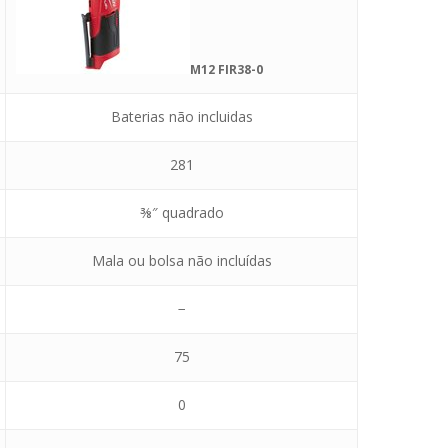
M12 FIR38-0
Baterias não incluidas
281
⅜″ quadrado
Mala ou bolsa não incluídas
−
75
0