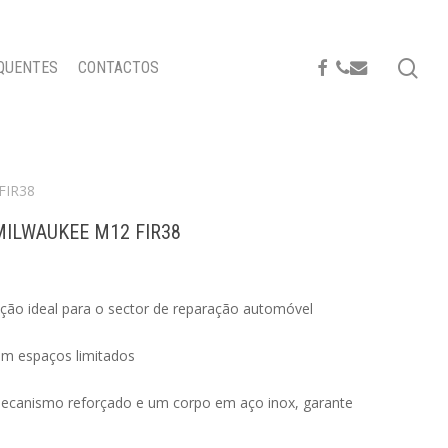
se
FACEBOOK
PHONE
EMAIL
QUENTES
CONTACTOS
FIR38
ILWAUKEE M12 FIR38
ão ideal para o sector de reparação automóvel
em espaços limitados
ecanismo reforçado e um corpo em aço inox, garante