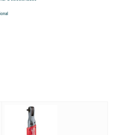
ional
re