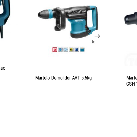
max
Martelo Demolidor AVT 5,6kg
Mart
GSH 