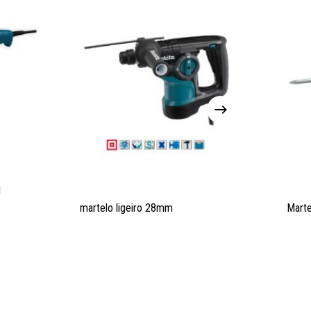
H
martelo ligeiro 28mm
Marte