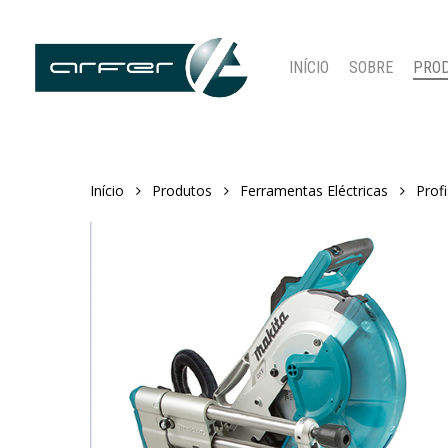
Skip
to
main
INÍCIO
SOBRE
PRO
content
Início
Produtos
Ferramentas Eléctricas
Profi