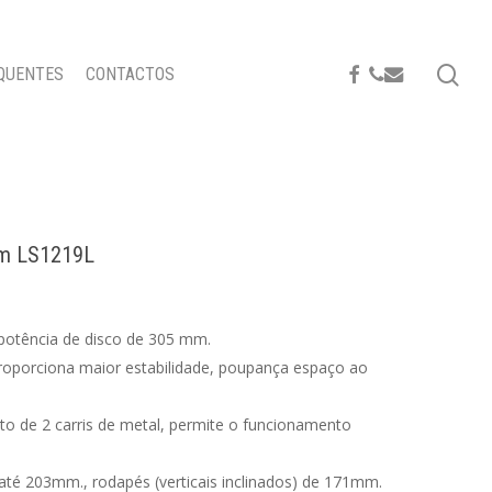
se
FACEBOOK
PHONE
EMAIL
QUENTES
CONTACTOS
m LS1219L
 potência de disco de 305 mm.
roporciona maior estabilidade, poupança espaço ao
to de 2 carris de metal, permite o funcionamento
té 203mm., rodapés (verticais inclinados) de 171mm.