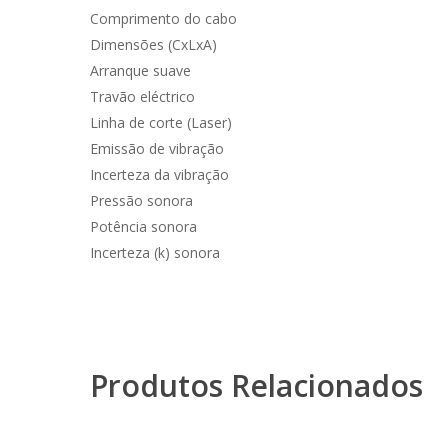
Comprimento do cabo 
Dimensões (CxLxA) 898 x 
Arranque suav
Travão eléctric
Linha de corte (Lase
Emissão de vibração 2,5
Incerteza da vibração 1,5
Pressão sonora 91,0
Potência sonora 100,
Incerteza (k) sonora 3,0
Produtos Relacionados