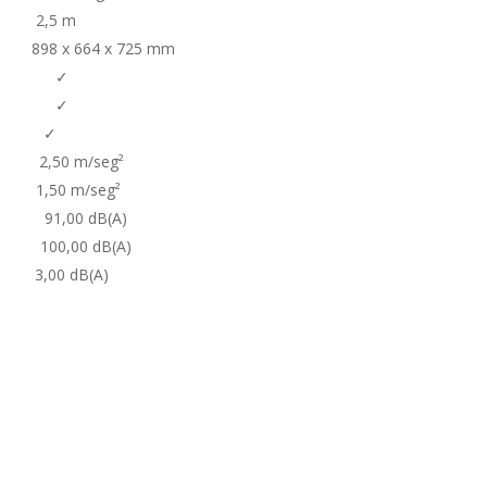
2,5 m
664 x 725 mm
e ✓
o ✓
r) ✓
0 m/seg²
0 m/seg²
0 dB(A)
00 dB(A)
0 dB(A)