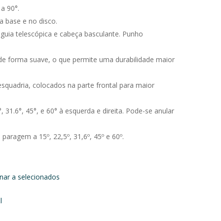
 a 90°.
a base e no disco.
guia telescópica e cabeça basculante. Punho
 de forma suave, o que permite uma durabilidade maior
esquadria, colocados na parte frontal para maior
, 31.6°, 45°, e 60° à esquerda e direita. Pode-se anular
 paragem a 15º, 22,5º, 31,6º, 45º e 60º.
onar a selecionados
l