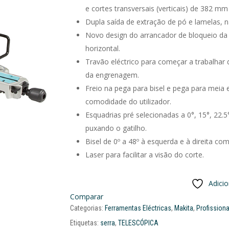
e cortes transversais (verticais) de 382 mm
Dupla saída de extração de pó e lamelas, n
Novo design do arrancador de bloqueio da 
horizontal.
Travão eléctrico para começar a trabalhar
da engrenagem.
Freio na pega para bisel e pega para meia 
comodidade do utilizador.
Esquadrias pré selecionadas a 0°, 15°, 22.5°
puxando o gatilho.
Bisel de 0º a 48º à esquerda e à direita com
Laser para facilitar a visão do corte.
Adici
Comparar
Categorias:
Ferramentas Eléctricas
,
Makita
,
Profissiona
Etiquetas:
serra
,
TELESCÓPICA