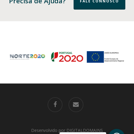
Precisa de Ajuda?
FALE CONNOSCO
facebook
email
Desenvolvido por
DIGITALDOMAINS