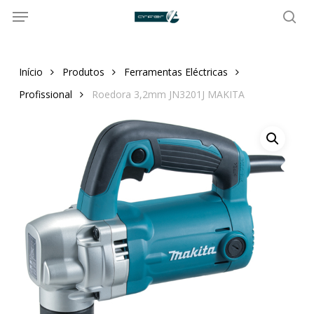
Menu
Skip
to
sea
main
content
Início
Produtos
Ferramentas Eléctricas
Profissional
Roedora 3,2mm JN3201J MAKITA