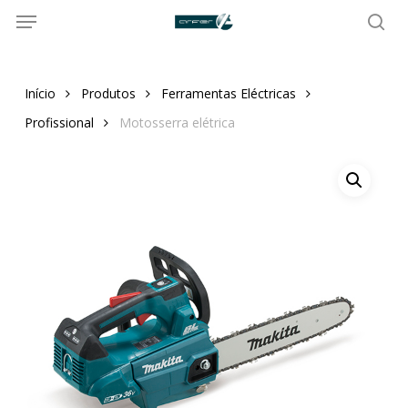
Menu
Skip
to
sea
main
content
Início
Produtos
Ferramentas Eléctricas
Profissional
Motosserra elétrica