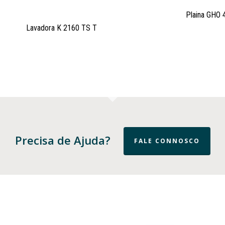
Plaina GHO 
Lavadora K 2160 TS T
Precisa de Ajuda?
FALE CONNOSCO