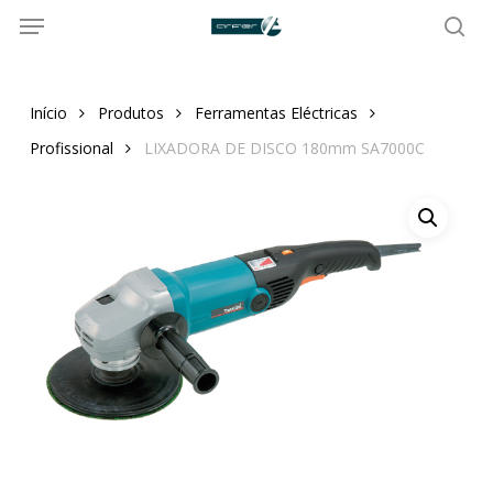
Menu
Skip
to
sea
main
content
Início
Produtos
Ferramentas Eléctricas
Profissional
LIXADORA DE DISCO 180mm SA7000C