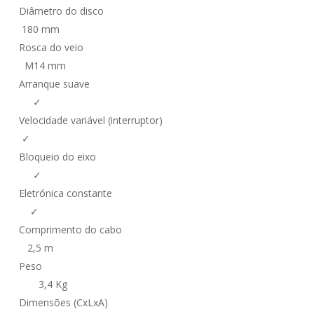
Diâmetro do disco
180 mm
Rosca do veio
M14 mm
Arranque suave
✓
Velocidade variável (interruptor)
✓
Bloqueio do eixo
✓
Eletrónica constante
✓
Comprimento do cabo
2,5 m
Peso
3,4 Kg
Dimensões (CxLxA)