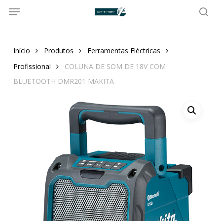
Menu
Skip
to
sea
main
content
Início
Produtos
Ferramentas Eléctricas
Profissional
COLUNA DE SOM DE 18V COM
BLUETOOTH DMR201 MAKITA