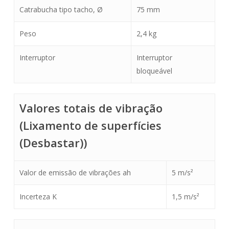
Catrabucha tipo tacho, Ø
75 mm
Peso
2,4 kg
Interruptor
Interruptor
bloqueável
Valores totais de vibração
(Lixamento de superfícies
(Desbastar))
Valor de emissão de vibrações ah
5 m/s²
Incerteza K
1,5 m/s²