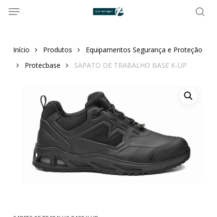
Menu
Skip
to
sea
main
content
Início
Produtos
Equipamentos Segurança e Proteção
Protecbase
SAPATO DE TRABALHO BASE K-UP