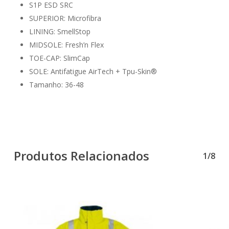
S1P ESD SRC
SUPERIOR: Microfibra
LINING: SmellStop
MIDSOLE: Fresh’n Flex
TOE-CAP: SlimCap
SOLE: Antifatigue AirTech + Tpu-Skin®
Tamanho: 36-48
Produtos Relacionados
1/8