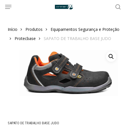
Menu
Skip
to
sea
main
content
Início
Produtos
Equipamentos Segurança e Proteção
Protecbase
SAPATO DE TRABALHO BASE JUDO
SAPATO DE TRABALHO BASE JUDO