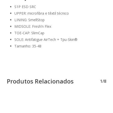
S1P ESD SRC
UPPER: microfibra e têxtil técnico
LINING: SmellStop
MIDSOLE: Fresh’n Flex
TOE-CAP: SlimCap
SOLE: Antifatigue AirTech + Tpu-Skin®
Tamanho: 35-48
Produtos Relacionados
1/8