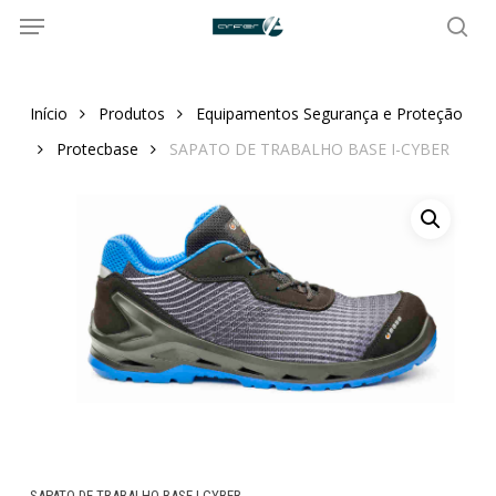
Menu
Skip
to
sea
main
content
Início
Produtos
Equipamentos Segurança e Proteção
Protecbase
SAPATO DE TRABALHO BASE I-CYBER
SAPATO DE TRABALHO BASE I-CYBER