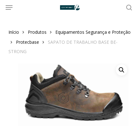
Menu
Skip
to
sea
main
content
Início
Produtos
Equipamentos Segurança e Proteção
Protecbase
SAPATO DE TRABALHO BASE BE-
STRONG