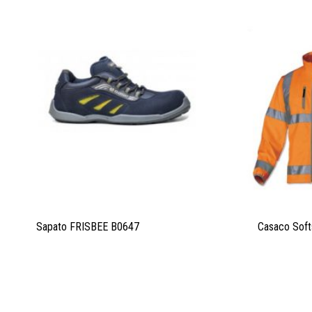
Sapato FRISBEE B0647
Casaco Sof