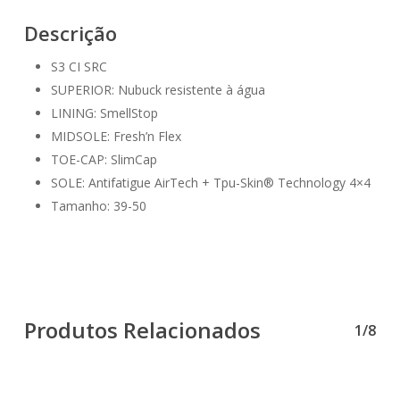
Descrição
S3 CI SRC
SUPERIOR: Nubuck resistente à água
LINING: SmellStop
MIDSOLE: Fresh’n Flex
TOE-CAP: SlimCap
SOLE: Antifatigue AirTech + Tpu-Skin® Technology 4×4
Tamanho: 39-50
Produtos Relacionados
1/8