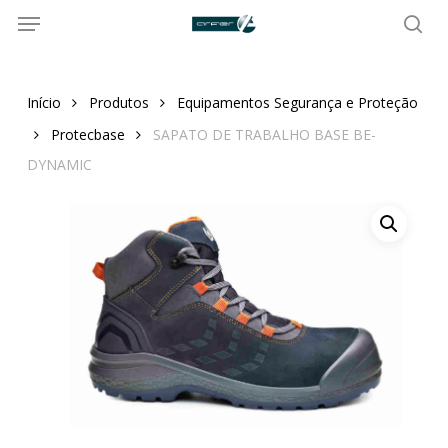
Menu
Skip
to
sea
main
content
Início
Produtos
Equipamentos Segurança e Proteção
Protecbase
SAPATO DE TRABALHO BASE BE-
DYNAMIC