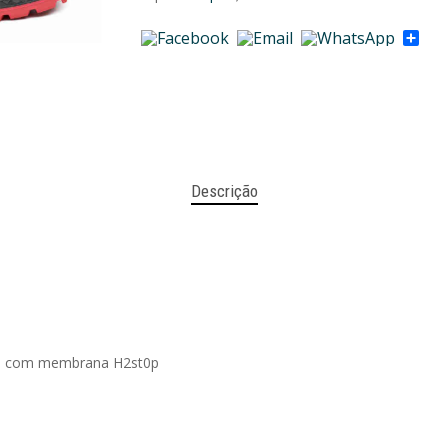
Sha
Descrição
gua com membrana H2st0p