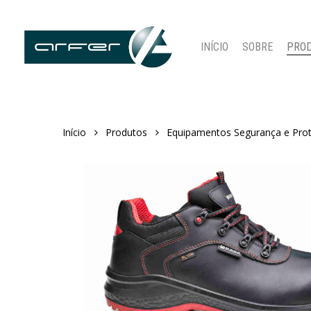
Skip
to
main
INÍCIO
SOBRE
PRO
content
Início
Produtos
Equipamentos Segurança e Pro
Pressione ENTER para pesquisar ou ESC para fechar