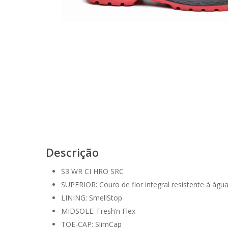
Descrição
S3 WR CI HRO SRC
SUPERIOR: Couro de flor integral resistente à á
LINING: SmellStop
MIDSOLE: Fresh’n Flex
TOE-CAP: SlimCap