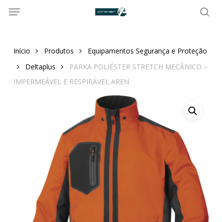
Menu
Skip
to
sea
main
content
Início
Produtos
Equipamentos Segurança e Proteção
Deltaplus
PARKA POLIÉSTER STRETCH MECÂNICO –
IMPERMEÁVEL E RESPIRÁVEL AREN