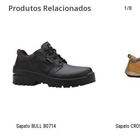
Produtos Relacionados
1/8
Sapato BULL B0714
Sapato CRO