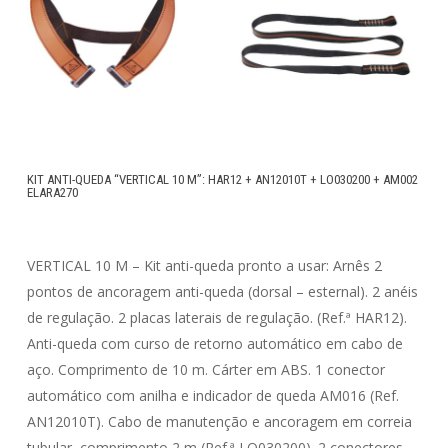
KIT ANTI-QUEDA “VERTICAL 10 M”: HAR12 + AN12010T + LO030200 + AM002
ELARA270
VERTICAL 10 M – Kit anti-queda pronto a usar: Arnês 2
pontos de ancoragem anti-queda (dorsal – esternal). 2 anéis
de regulação. 2 placas laterais de regulação. (Ref.ª HAR12).
Anti-queda com curso de retorno automático em cabo de
aço. Comprimento de 10 m. Cárter em ABS. 1 conector
automático com anilha e indicador de queda AM016 (Ref.
AN12010T). Cabo de manutenção e ancoragem em correia
tubular, comprimento 2 m (Ref.ª LO030200). 2 conectores