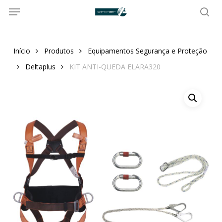
Menu
Skip
to
sea
main
content
Início
Produtos
Equipamentos Segurança e Proteção
Deltaplus
KIT ANTI-QUEDA ELARA320