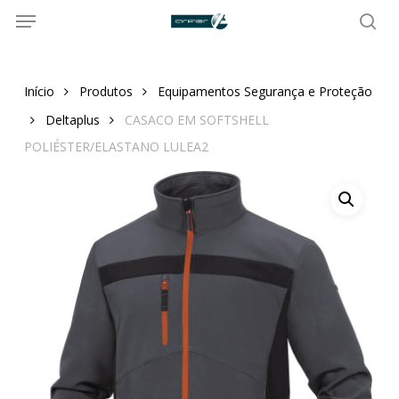
Menu
Skip
to
sea
main
content
Início
Produtos
Equipamentos Segurança e Proteção
Deltaplus
CASACO EM SOFTSHELL
POLIÉSTER/ELASTANO LULEA2