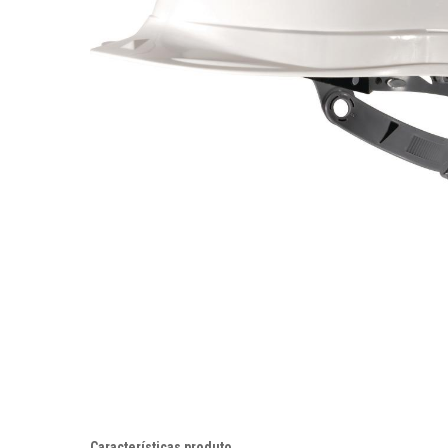
Pressione ENTER para pesquisar ou ESC para fechar
Características produto