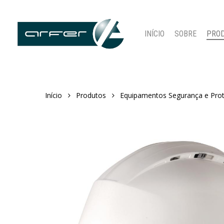
Skip
to
main
INÍCIO
SOBRE
PRO
content
Início
Produtos
Equipamentos Segurança e Pro