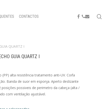
se
FACEBOOK
PHONE
EMAIL
QUENTES
CONTACTOS
GUIA QUARTZ I
ECHO GUIA QUARTZ I
 (PP) alta resistência tratamento anti-UV. Coifa
ção. Banda de suor em esponja. Aperto deslizante
2 posições possiveis de perimetro da cabeça (alta /
ado com ventilação ajustável.