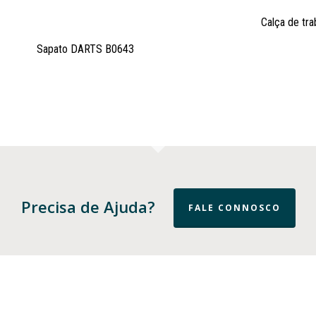
Calça de tr
Sapato DARTS B0643
Precisa de Ajuda?
FALE CONNOSCO