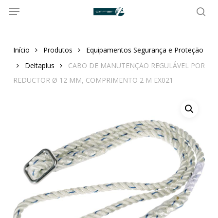
Menu
Skip
to
sea
main
content
Início
Produtos
Equipamentos Segurança e Proteção
Deltaplus
CABO DE MANUTENÇÃO REGULÁVEL POR
REDUCTOR Ø 12 MM, COMPRIMENTO 2 M EX021