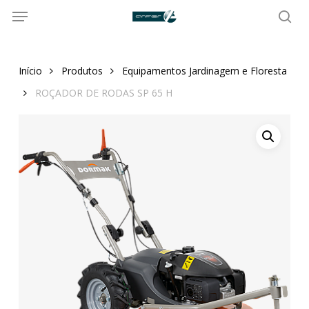
Menu
Skip
to
sea
main
content
Início
Produtos
Equipamentos Jardinagem e Floresta
ROÇADOR DE RODAS SP 65 H