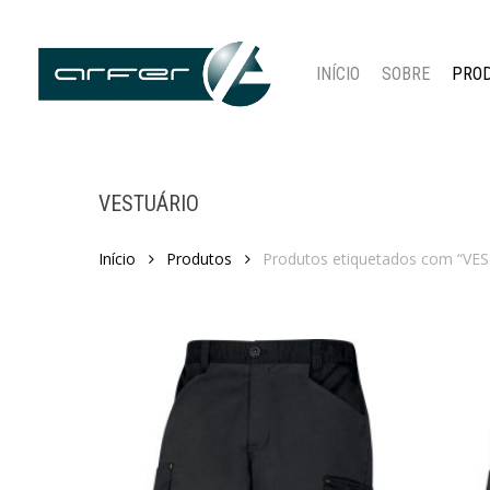
Skip
to
main
INÍCIO
SOBRE
PRO
content
VESTUÁRIO
Início
Produtos
Produtos etiquetados com “VE