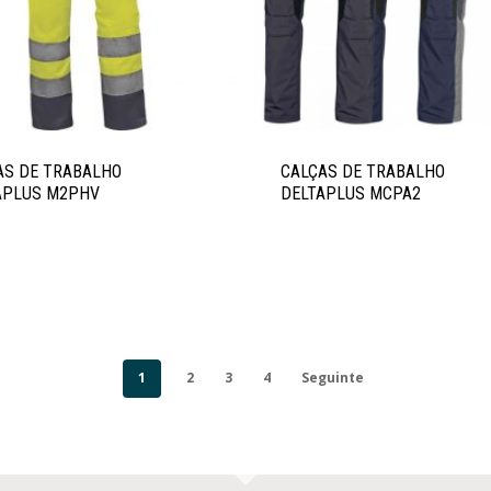
AS DE TRABALHO
CALÇAS DE TRABALHO
APLUS M2PHV
DELTAPLUS MCPA2
1
2
3
4
Seguinte