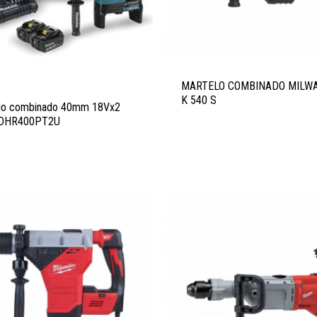
MARTELO COMBINADO MILW
K 540 S
lo combinado 40mm 18Vx2
hDHR400PT2U