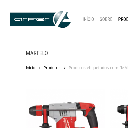
Skip
to
main
INÍCIO
SOBRE
PRO
content
MARTELO
Início
Produtos
Produtos etiquetados com “M