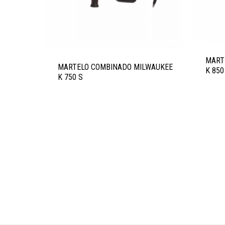
MART
MARTELO COMBINADO MILWAUKEE
K 850
K 750 S