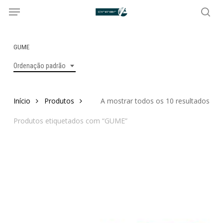
Menu
Skip
to
sea
main
content
GUME
Ordenação padrão
Início
Produtos
A mostrar todos os 10 resultados
Produtos etiquetados com “GUME”