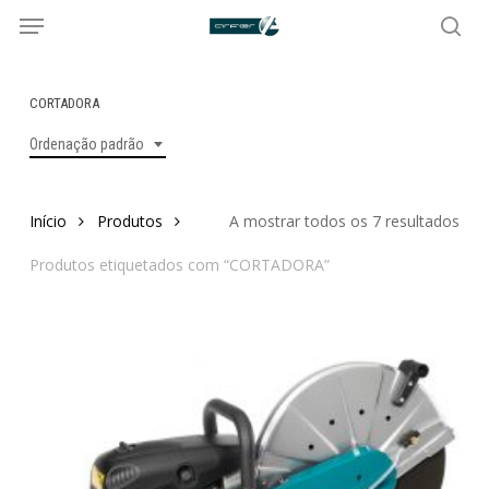
Menu
Skip
to
sea
main
content
CORTADORA
Ordenação padrão
Início
Produtos
A mostrar todos os 7 resultados
Produtos etiquetados com “CORTADORA”